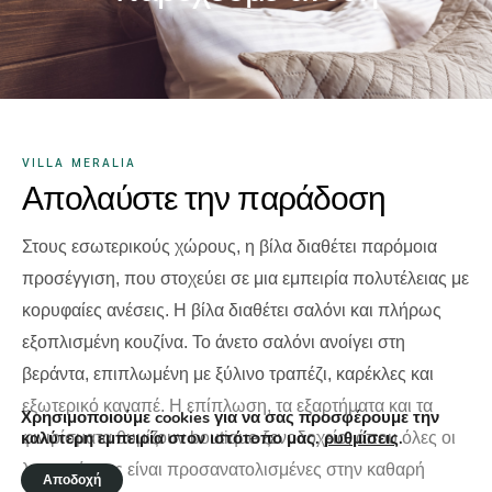
VILLA MERALIA
Απολαύστε την παράδοση
Στους εσωτερικούς χώρους, η βίλα διαθέτει παρόμοια
προσέγγιση, που στοχεύει σε μια εμπειρία πολυτέλειας με
κορυφαίες ανέσεις. Η βίλα διαθέτει σαλόνι και πλήρως
εξοπλισμένη κουζίνα. Το άνετο σαλόνι ανοίγει στη
βεράντα, επιπλωμένη με ξύλινο τραπέζι, καρέκλες και
εξωτερικό καναπέ. Η επίπλωση, τα εξαρτήματα και τα
Χρησιμοποιούμε cookies για να σας προσφέρουμε την
καλύτερη εμπειρία στον ιστότοπο μας.
ρυθμίσεις
.
φινιρίσματα θυμίζουν boutique ξενοδοχείο, όπου όλες οι
λεπτομέρειες είναι προσανατολισμένες στην καθαρή
Αποδοχή