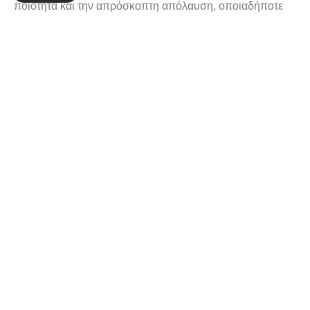
ποιότητα και την απρόσκοπτη απόλαυση, οποιαδήποτε
στιγμή της ημέρας.
ONLINE ΚΡΆΤΗΣΗ